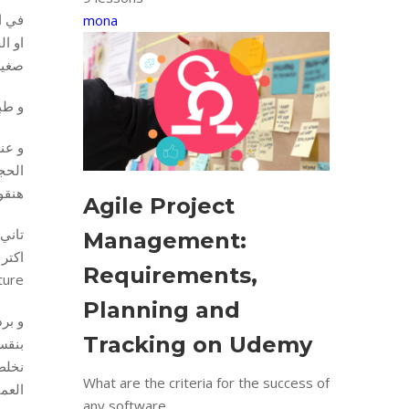
mona
صغير
و طب
هنقول هنعمل الh /cash payment
Agile Project
Management:
Requirements,
Feature فيها Scenarios ال Search و 
Planning and
Tracking on Udemy
What are the criteria for the success of
العمي
any software...