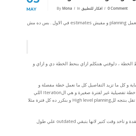
0 Comment
افكار للتطبيق
In
Mona
By
MAY
من المفاهيم الغلط المتداولة عن الAgile اننا بنقبل التغيير علي طول و مش بنعمل planning و مفيش estimates في الاول . بس ده مش
بط الخطة ، دلوقتي هنتكلم ازاي بنحط الخطة دي و ازاي و
نديش ليها تفاصيل كفاية و كل ما تزيد التفاصيل كل ما نعمل خطة مفصلة و
الحقيقة الموضوع بيكون ابسط بكتير من الطرق التانية اولا لان احنا مش بنحط خطة تفصيلية غير لفترة صغيرة و هي الIteration اللي
شغالين عليها عشان التفاصيل واضحة فيها ، غير كده كل ما التفاصيل الواضحة تقل بنتجه للHigh level planning و بنكرر ده كل فترة مثلا
و طبعا لازم التخطيط يكون عملية بسيطة لاننا بنكررها كتير ، مينفعش تكون معقدة و تاخد وقت كتير لانها بتبقي outdated علي طول