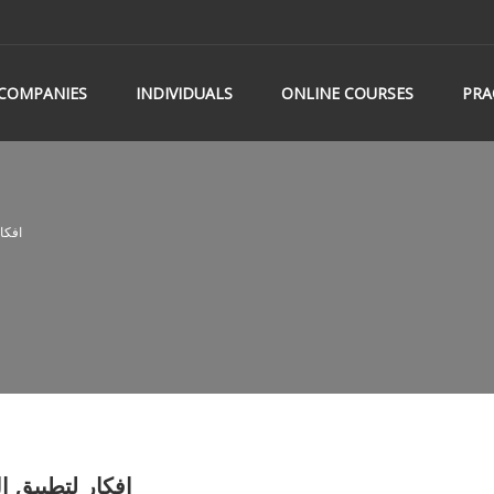
COMPANIES
INDIVIDUALS
ONLINE COURSES
PRA
7. – Agile
7.Agile Planning – Agileافكار لتطبيق