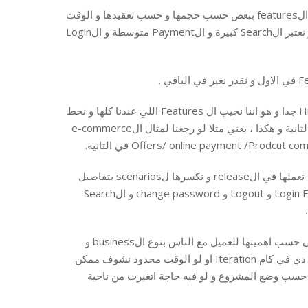
في التخطيط في الAgile بنعتمد علي الrelative estimation و هو اني اقارن الfeatures ببعض حسب حجمها و حسب تعقيدها و الوقت
او الجهد اللي محتاجة تخلص فيه ، يعني مثلا لو في مثال الe-commerce نقدر نعتبر الSearch كبيرة و الPayment متوسطة و الLogin
و عندنا 4 مستويات من التخطيط ، اولا الRoadmapping و ده بيكون High level جدا و هو اننا نجيب ال Features اللي عندنا كلها و نحط
الحجم بتاعها و اولويتها في التنفيذ و نحدد ايه اللي هيتعمل اول Release و ايه التانية و هكذا ، يعني مثلا لو رجعنا لمثال الe-commerce
تاني مستوي هو الRelease planning و هو اننا بنمسك الfeatures الي اخترنا نعملها في الrelease و نكسرها لscenarios بتفاصيل
اكتر يعني مثلا الLogin feature فيها Scenarios الLogin Successful و Login Failed و Logout و change password و الSearch
و برده بنقارن الscenarios دي ببعضها و نديها sizes و برده نرتبها بالاولوية علي حسب اهميتها للعميل مع الناس بتوع الbusiness و
بنقسم الRelease ل Iterations و نشوف بالتقريب نقدر نخلص الscenarios دي في كام Iteration او لو الوقت محدود نشوف ممكن
 الوقت ده ، و بعد كل Iteration بنغير في ال Release Plan علي حسب وضع المشروع و لو فيه حاجة اتغيرت من ناحية