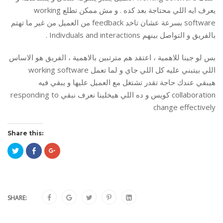
يعرف ايه اللي محتاجة بعد كده . و مش ممكن تطلع working
software بسرعة عشان تاخد feedback من العميل من غير ما تهتم
بالفريق و التواصل بينهم Indivduals and interactions .
بس لو جينا للاهمية ، اعتقد هم مترتبين بالاهمية ، الفريق هو الاساس
اللي بيتبني عليه كل اللي جاي و لما تعمل working software
هيبقي عندك حاجة تقدر تشتغل مع العميل عليها و يبقي فيه
collaboration كويس و ده اللي هيخلينا نعرف نبقي responding to
change effectively
Share this:
Click
Click
Click
to
to
to
share
share
share
on
on
on
Twitter
Facebook
Google+
(Opens
(Opens
(Opens
in
in
in
new
new
new
window)
window)
window)
SHARE: