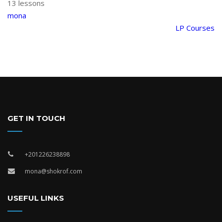
13 lessons
mona
LP Courses
GET IN TOUCH
+201226238898
mona@shokrof.com
USEFUL LINKS